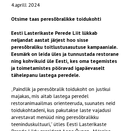
4.aprill 2024
Otsime taas peresõbralikke toidukohti
Eesti Lasterikaste Perede Liit lükkab
neljandat aastat järjest hoo sisse
peresõbraliku toitlustusasutuse kampaaniale.
Eesmärk on leida üles ja tunnustada restorane
ning kohvikuid üle Eesti, kes oma tegemistes
ja toimetamistes pööravad igapäevaselt
tähelepanu lastega peredele.
„Paindlik ja peresõbralik toidukoht on justkui
majakas, mis aitab lastega peredel
restoranimaailmas orienteeruda, suunates neid
toidukohtadeni, kus pakutakse laste vajadusi
arvestavat menüüd ning peresõbralikku
teeninduskultuuri,” ütles Eesti Lasterikaste