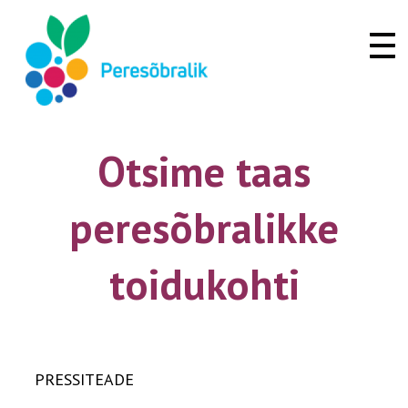
Togg
navi
Otsime taas
peresõbralikke
toidukohti
PRESSITEADE