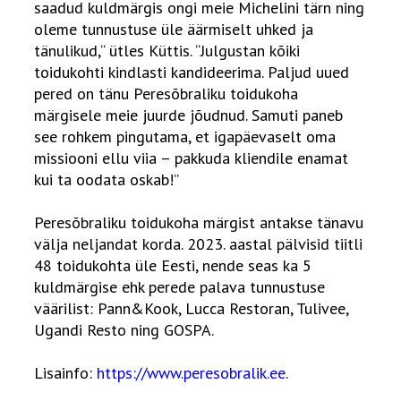
saadud kuldmärgis ongi meie Michelini tärn ning
oleme tunnustuse üle äärmiselt uhked ja
tänulikud,“ ütles Küttis. “Julgustan kõiki
toidukohti kindlasti kandideerima. Paljud uued
pered on tänu Peresõbraliku toidukoha
märgisele meie juurde jõudnud. Samuti paneb
see rohkem pingutama, et igapäevaselt oma
missiooni ellu viia – pakkuda kliendile enamat
kui ta oodata oskab!”
Peresõbraliku toidukoha märgist antakse tänavu
välja neljandat korda. 2023. aastal pälvisid tiitli
48 toidukohta üle Eesti, nende seas ka 5
kuldmärgise ehk perede palava tunnustuse
väärilist: Pann&Kook, Lucca Restoran, Tulivee,
Ugandi Resto ning GOSPA.
Lisainfo:
https://www.peresobralik.ee
.