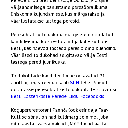
Perede Liidu president Aage Õunap. „Märgise
väljaandmisega panustame peresõbralikuma
ühiskonna kujundamisse, kus märgatakse ja
väärtustatakse lastega peresid.“
Peresõbraliku toidukoha märgisele on oodatud
kandideerima kõik restoranid ja kohvikud üle
Eesti, kes näevad lastega peresid oma kliendina.
Väärilised toidukohad selgitavad välja Eesti
lastega pered juunikuuks.
Toidukohtade kandideerimine on avatud 21.
aprillini, registreerida saab
SIIN
lehel. Samuti
oodatakse peresõbralike toidukohtade soovitusi
Eesti Lasterikaste Perede Liidu Facebookis
.
Kogupererestorani Pann&Kook esindaja Taavi
Küttise sõnul on nad kuldmärgise nimel juba
mitu aastat vaeva näinud. „Möödunud aastal