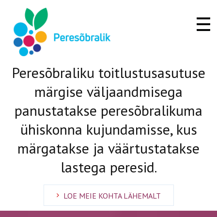
Togg
navi
Peresõbraliku toitlustusasutuse
märgise väljaandmisega
panustatakse peresõbralikuma
ühiskonna kujundamisse, kus
märgatakse ja väärtustatakse
lastega peresid.
LOE MEIE KOHTA LÄHEMALT