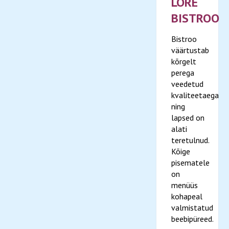
LORE
BISTROO
Bistroo
väärtustab
kõrgelt
perega
veedetud
kvaliteetaega
ning
lapsed on
alati
teretulnud.
Kõige
pisematele
on
menüüs
kohapeal
valmistatud
beebipüreed.