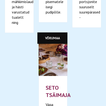
mähkimislaud
pisematele
portsjonite
ja hästi
isegi
suuruselt
varustatud
pudipõlle.
suurepärased
tualett
-
ning
VÕRUMAA
SETO
TSÄIMAJA
Väga