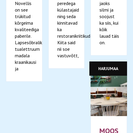
Novellis
peredega
jaoks
on see
külastajaid
silmi ja
trükitud
ning seda
soojust
kõrgeima
kinnitavad
ka siis, kui
kvaliteediga
ka
kõik
paberile.
restoranikriitikud.
lauad täis
Lapsesõbralik
Kiita said
on.
tualettruum
nii soe
madala
vastuvõtt,
kraanikausi
ja
HARJUMAA
MOOS