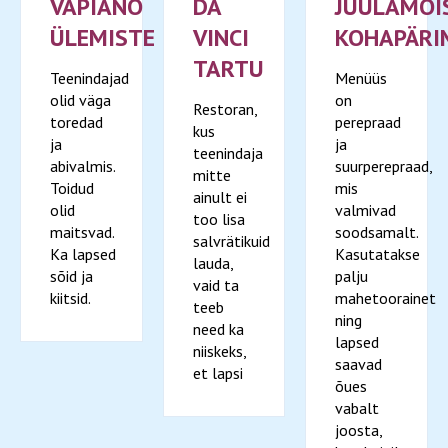
VAPIANO
DA
JUULAMÕI
ÜLEMISTE
VINCI
KOHAPÄRI
TARTU
Teenindajad
Menüüs
olid väga
on
Restoran,
toredad
perepraad
kus
ja
ja
teenindaja
abivalmis.
suurperepraad,
mitte
Toidud
mis
ainult ei
olid
valmivad
too lisa
maitsvad.
soodsamalt.
salvrätikuid
Ka lapsed
Kasutatakse
lauda,
sõid ja
palju
vaid ta
kiitsid.
mahetoorainet
teeb
ning
need ka
lapsed
niiskeks,
saavad
et lapsi
õues
vabalt
joosta,