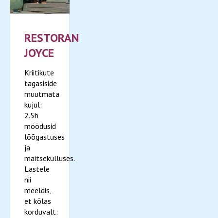
RESTORAN
JOYCE
Kriitikute
tagasiside
muutmata
kujul:
2.5h
möödusid
lõõgastuses
ja
maitsekülluses.
Lastele
nii
meeldis,
et kõlas
korduvalt: