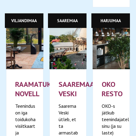
VILJANDIMAA
SAAREMAA
HARJUMAA
RAAMATUKOHVIK
SAAREMAA
OKO
NOVELL
VESKI
RESTO
Teenindus
Saarema
OKO-s
on iga
Veski
jätkub
toidukoha
ütleb, et
teenindajatel
visiitkaart
ta
sinu (ja su
ja
armastab
laste)