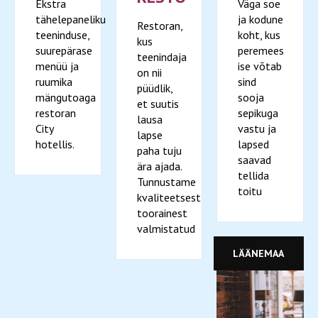
Ekstra
Väga soe
tähelepaneliku
ja kodune
Restoran,
teeninduse,
koht, kus
kus
suurepärase
peremees
teenindaja
menüü ja
ise võtab
on nii
ruumika
sind
püüdlik,
mängutoaga
sooja
et suutis
restoran
sepikuga
lausa
City
vastu ja
lapse
hotellis.
lapsed
paha tuju
saavad
ära ajada.
tellida
Tunnustame
toitu
kvaliteetsest
toorainest
valmistatud
LÄÄNEMAA