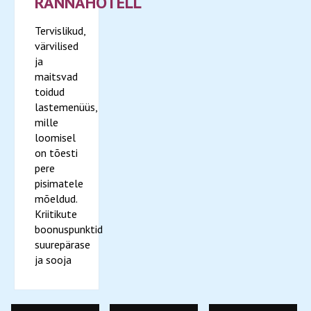
RANNAHOTELL
Tervislikud,
värvilised
ja
maitsvad
toidud
lastemenüüs,
mille
loomisel
on tõesti
pere
pisimatele
mõeldud.
Kriitikute
boonuspunktid
suurepärase
ja sooja