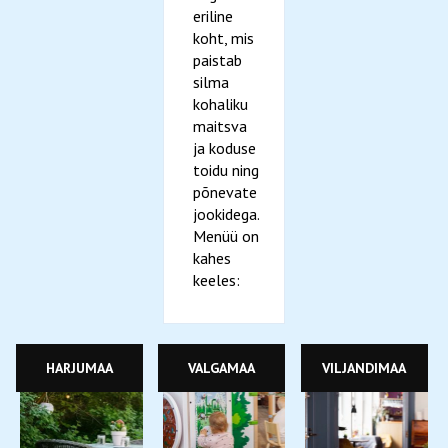
eriline
koht, mis
paistab
silma
kohaliku
maitsva
ja koduse
toidu ning
põnevate
jookidega.
Menüü on
kahes
keeles:
HARJUMAA
VALGAMAA
VILJANDIMAA