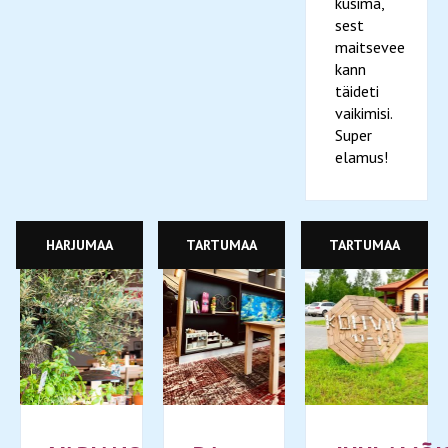
küsima,
sest
maitsevee
kann
täideti
vaikimisi.
Super
elamus!
HARJUMAA
TARTUMAA
TARTUMAA