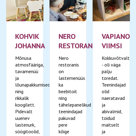
KOHVIK
NERO
VAPIANO
JOHANNA
RESTORAN
VIIMSI
Mõnusa
Nero
Kokkuvõtvalt
atmosfääriga,
restoranis
- oli väga
tavamenüü
on
palju
ja
lastemenüüs
toredat.
lõunapakkumised
ka
Teenindajad
ning
beebitoit
olid
rikkalik
ning
naeratavad
koogilett.
tähelepanelikud
ja
Pidevalt
teenindajad
abivalmid,
uuenev
pakuvad
toidud
lastenurk,
pere
maitselt
söögitoolid,
kõige
ja