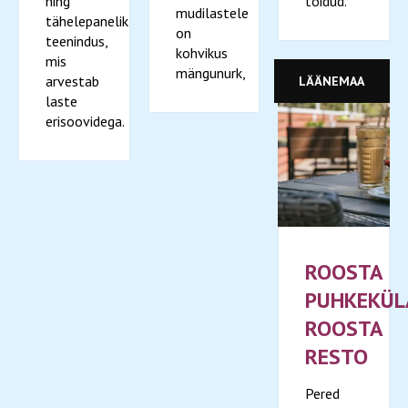
ning
toidud.
mudilastele
tähelepanelik
on
teenindus,
kohvikus
mis
mängunurk,
arvestab
LÄÄNEMAA
laste
erisoovidega.
ROOSTA
PUHKEKÜL
ROOSTA
RESTO
Pered