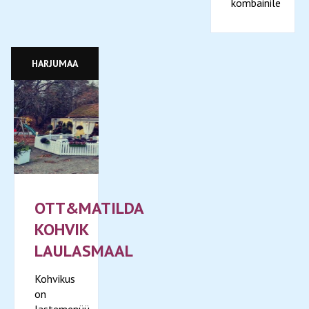
kombainile
HARJUMAA
OTT&MATILDA
KOHVIK
LAULASMAAL
Kohvikus
on