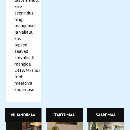
lastemenüü,
kiire
teenindus
ning
mängunurk
ja väliala,
kus
lapsed
saavad
turvaliselt
mängida.
Ott&Matilda
loob
meeldiva
kogemuse
VILJANDIMAA
TARTUMAA
SAAREMAA