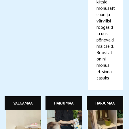
kiitsid
mõnusalt
suuri ja
värvilisi
roogasid
ja uusi
põnevaid
maitseid.
Roostal
on nii
mõnus,
et sinna
tasuks
VALGAMAA
HARJUMAA
HARJUMAA