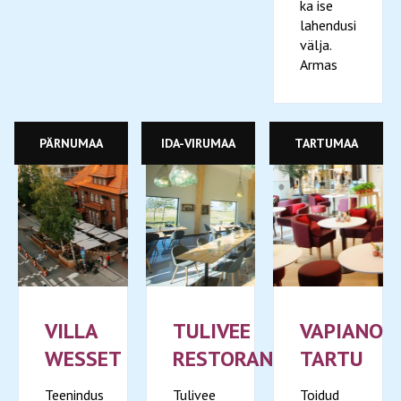
ka ise
lahendusi
välja.
Armas
PÄRNUMAA
IDA-VIRUMAA
TARTUMAA
VILLA
TULIVEE
VAPIANO
WESSET
RESTORAN
TARTU
Teenindus
Tulivee
Toidud