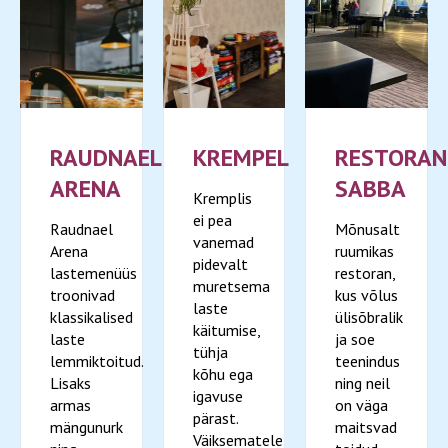
RAUDNAEL
KREMPEL
RESTORAN
ARENA
SABBA
Kremplis
ei pea
Raudnael
Mõnusalt
vanemad
Arena
ruumikas
pidevalt
lastemenüüs
restoran,
muretsema
troonivad
kus võlus
laste
klassikalised
ülisõbralik
käitumise,
laste
ja soe
tühja
lemmiktoitud.
teenindus
kõhu ega
Lisaks
ning neil
igavuse
armas
on väga
pärast.
mängunurk
maitsvad
Väiksematele