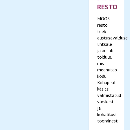
RESTO
MOOS
resto
teeb
austusavalduse
lihtsale
ja ausale
toidule,
mis
meenutab
kodu.
Kohapeal
käsitsi
valmistatud
värskest
ja
kohalikust
toorainest