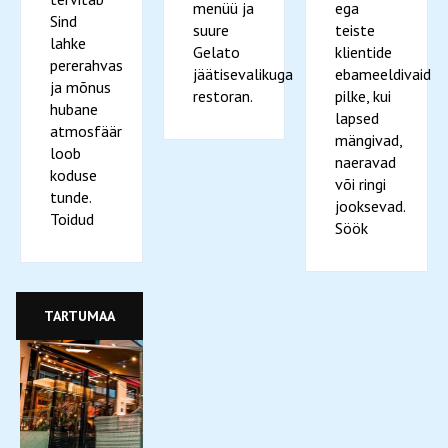
menüü ja
ega
Sind
suure
teiste
lahke
Gelato
klientide
pererahvas
jäätisevalikuga
ebameeldivaid
ja mõnus
restoran.
pilke, kui
hubane
lapsed
atmosfäär
mängivad,
loob
naeravad
koduse
või ringi
tunde.
jooksevad.
Toidud
Söök
TARTUMAA