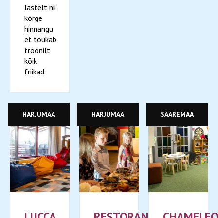
lastelt nii
kõrge
hinnangu,
et tõukab
troonilt
kõik
friikad.
HARJUMAA
HARJUMAA
SAAREMAA
LUCCA
RESTORAN
CHAMELE