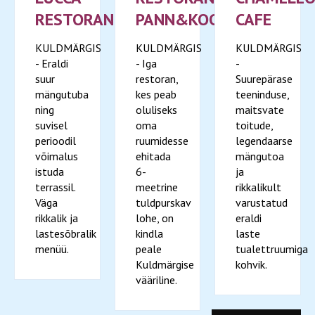
RESTORAN
PANN&KOOK
CAFE
KULDMÄRGIS
KULDMÄRGIS
KULDMÄRGIS
- Eraldi
- Iga
-
suur
restoran,
Suurepärase
mängutuba
kes peab
teeninduse,
ning
oluliseks
maitsvate
suvisel
oma
toitude,
perioodil
ruumidesse
legendaarse
võimalus
ehitada
mängutoa
istuda
6-
ja
terrassil.
meetrine
rikkalikult
Väga
tuldpurskav
varustatud
rikkalik ja
lohe, on
eraldi
lastesõbralik
kindla
laste
menüü.
peale
tualettruumiga
Kuldmärgise
kohvik.
vääriline.