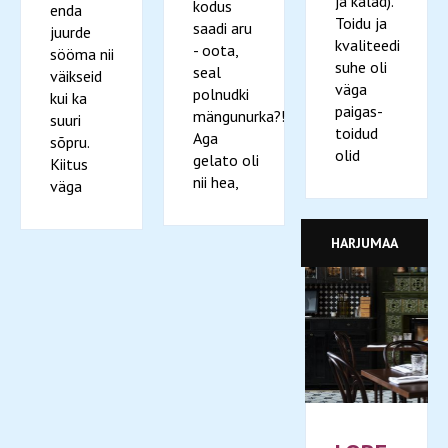
ja kalad).
kodus
enda
Toidu ja
saadi aru
juurde
kvaliteedi
- oota,
sööma nii
suhe oli
seal
väikseid
väga
polnudki
kui ka
paigas-
mängunurka?!
suuri
toidud
Aga
sõpru.
olid
gelato oli
Kiitus
nii hea,
väga
HARJUMAA