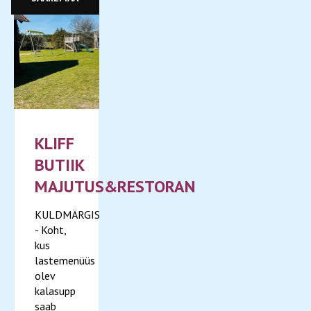
KLIFF
BUTIIK
MAJUTUS&RESTORAN
KULDMÄRGIS
- Koht,
kus
lastemenüüs
olev
kalasupp
saab