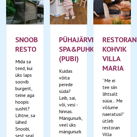
SNOOB
PÜHAJÄRVE
RESTORAN
RESTO
SPA&PUHKEKESKUS
KOHVIK
(PUBI)
VILLA
Mida sa
MARIA
teed, kui
Kuidas
üks laps
võita
“Me ei
soovib
perede
tee siin
burgerit,
süda?
lihtsalt
teine aga
Leib, sai,
süüa... Me
hoopis
või, vesi -
võlume
sushit?
hinnas.
naeratusi!”
Lihtne, sa
Mängunurk,
ütleb
lähed
veel üks
restoran
Snoobi,
mängunurk
Villa
sest seal