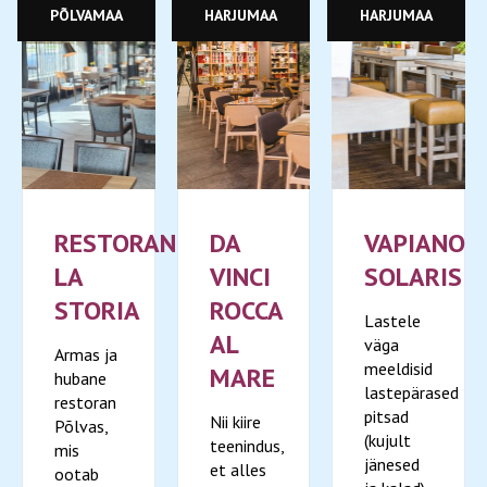
PÕLVAMAA
HARJUMAA
HARJUMAA
RESTORAN
DA
VAPIANO
LA
VINCI
SOLARIS
STORIA
ROCCA
Lastele
AL
väga
Armas ja
meeldisid
MARE
hubane
lastepärased
restoran
pitsad
Nii kiire
Põlvas,
(kujult
teenindus,
mis
jänesed
et alles
ootab