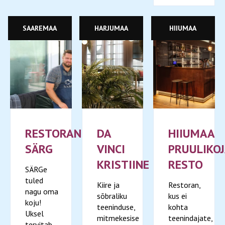
SAAREMAA
HARJUMAA
HIIUMAA
RESTORAN
DA
HIIUMAA
SÄRG
VINCI
PRUULIKO
KRISTIINE
RESTO
SÄRGe
tuled
Kiire ja
Restoran,
nagu oma
sõbraliku
kus ei
koju!
teeninduse,
kohta
Uksel
mitmekesise
teenindajate,
tervitab