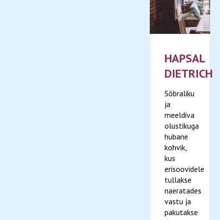
HAPSAL
DIETRICH
Sõbraliku
ja
meeldiva
olustikuga
hubane
kohvik,
kus
erisoovidele
tullakse
naeratades
vastu ja
pakutakse