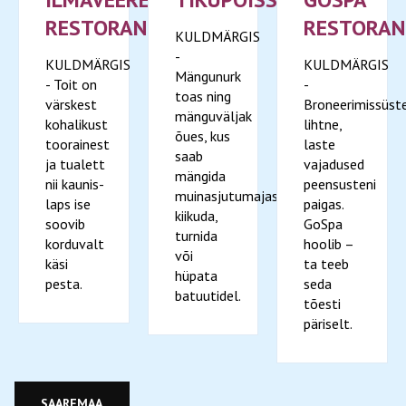
RESTORAN
RESTORAN
KULDMÄRGIS
-
KULDMÄRGIS
KULDMÄRGIS
Mängunurk
- Toit on
-
toas ning
värskest
Broneerimissüs
mänguväljak
kohalikust
lihtne,
õues, kus
toorainest
laste
saab
ja tualett
vajadused
mängida
nii kaunis-
peensusteni
muinasjutumajas,
laps ise
paigas.
kiikuda,
soovib
GoSpa
turnida
korduvalt
hoolib –
või
käsi
ta teeb
hüpata
pesta.
seda
batuutidel.
tõesti
päriselt.
SAAREMAA